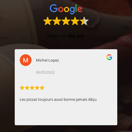
Basée sur
462 avis
.
Michel Lopez
Pascal MOREL
06/05/2022
23/04/2022
zzas toujours aussi bonne jamais déçu
Pizza très bonnes Accu